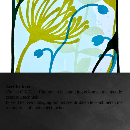
Zeefdrukken
Via het C.K.E. in Eindhoven in aanraking gekomen met met de
zeefdruk techniek.
Ik vind het een uitdaging om het zeefdrukken te combineren met
monoprints of andere technieken.